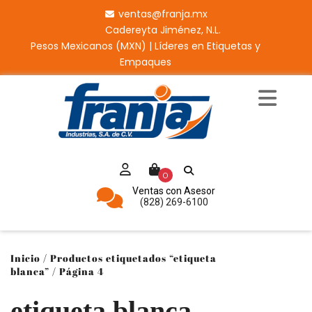
ventas@franja.mx
Cadereyta Jiménez, N.L.
Pesos Mexicanos (MXN) | Líderes en Etiquetas y
Empaques
0
Ventas con Asesor
(828) 269-6100
Inicio
/
Productos etiquetados “etiqueta
blanca”
/ Página 4
etiqueta blanca