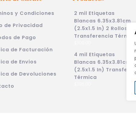
inos y Condiciones
2 mil Etiquetas
Blancas 6.35x3.81cm
o de Privacidad
(2.5x1.5 In) 2 Rollos
Transferencia Térmic
odos de Pago
$
300.00
tica de Facturación
4 mil Etiquetas
tica de Envios
Blancas 6.35x3.81cm
(2.5x1.5 In) Transfere
tica de Devoluciones
Térmica
$
395.00
tacto
Franja Industrias S.A. de C.V. | Copyright 2024