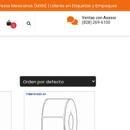
Pesos Mexicanos (MXN) | Líderes en Etiquetas y Empaques
Ventas con Asesor
(828) 269-6100
0