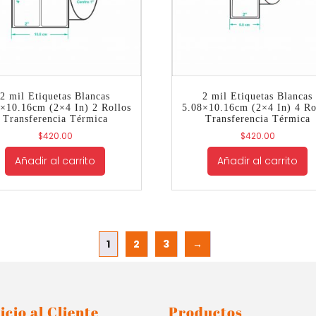
2 mil Etiquetas Blancas
2 mil Etiquetas Blancas
×10.16cm (2×4 In) 2 Rollos
5.08×10.16cm (2×4 In) 4 Ro
Transferencia Térmica
Transferencia Térmica
$
420.00
$
420.00
Añadir al carrito
Añadir al carrito
1
2
3
→
icio al Cliente
Productos