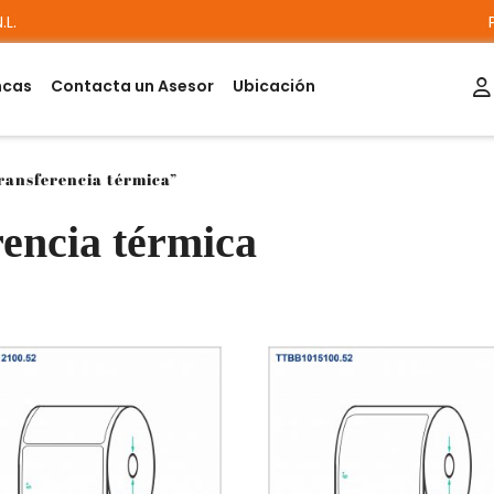
.L.
ncas
Contacta un Asesor
Ubicación
transferencia térmica”
rencia térmica