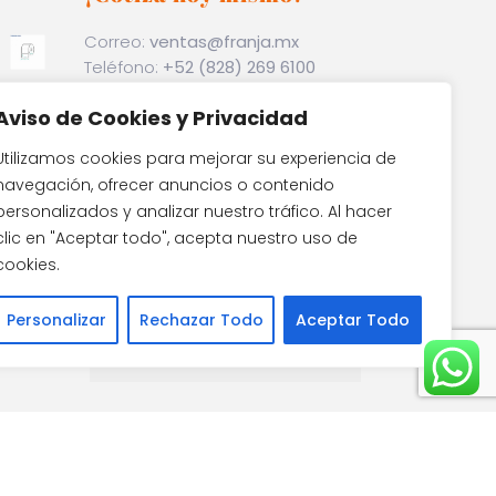
Correo:
ventas@franja.mx
Teléfono:
+52 (828) 269 6100
Dirección:
Carretera Cadereyta-
Aviso de Cookies y Privacidad
Hda Chih Km 3 Int 1/2 Km,
a
Cadereyta Jiménez, N.L.
Utilizamos cookies para mejorar su experiencia de
navegación, ofrecer anuncios o contenido
personalizados y analizar nuestro tráfico. Al hacer
clic en "Aceptar todo", acepta nuestro uso de
ncia
cookies.
Personalizar
Rechazar Todo
Aceptar Todo