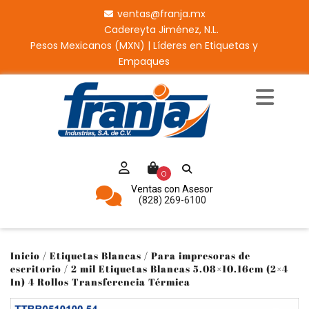
ventas@franja.mx
Cadereyta Jiménez, N.L.
Pesos Mexicanos (MXN) | Líderes en Etiquetas y
Empaques
0
Ventas con Asesor
(828) 269-6100
Inicio
/
Etiquetas Blancas
/
Para impresoras de
escritorio
/ 2 mil Etiquetas Blancas 5.08×10.16cm (2×4
In) 4 Rollos Transferencia Térmica