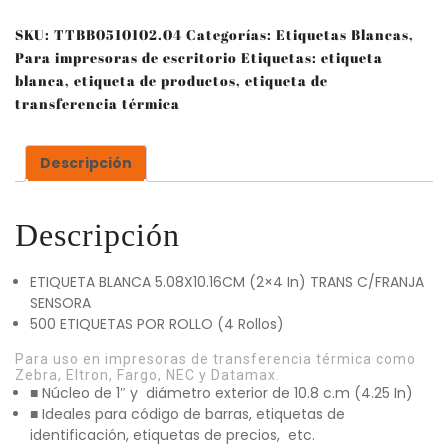
SKU:
TTBB0510102.04
Categorías:
Etiquetas Blancas
,
Para impresoras de escritorio
Etiquetas:
etiqueta
blanca
,
etiqueta de productos
,
etiqueta de
transferencia térmica
Descripción
Descripción
ETIQUETA BLANCA 5.08X10.16CM (2×4 In) TRANS C/FRANJA
SENSORA
500 ETIQUETAS POR ROLLO (4 Rollos)
Para uso en impresoras de transferencia térmica como
Zebra, Eltron, Fargo, NEC y Datamax.
■ Núcleo de 1″ y diámetro exterior de 10.8 c.m (4.25 In)
■ Ideales para código de barras, etiquetas de
identificación, etiquetas de precios, etc.