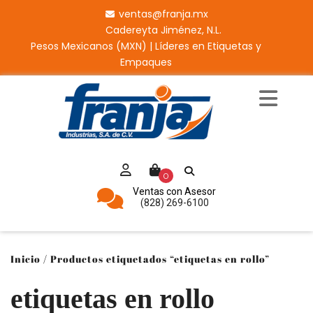
ventas@franja.mx
Cadereyta Jiménez, N.L.
Pesos Mexicanos (MXN) | Líderes en Etiquetas y
Empaques
0
Ventas con Asesor
(828) 269-6100
Inicio
/ Productos etiquetados “etiquetas en rollo”
etiquetas en rollo