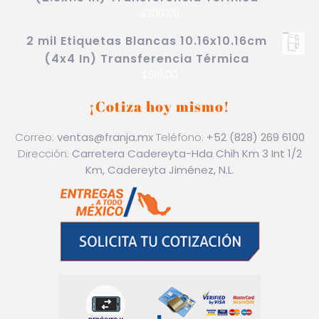
$
300.00
2 mil Etiquetas Blancas 10.16x10.16cm
(4x4 In) Transferencia Térmica
$
810.00
¡Cotiza hoy mismo!
Correo:
ventas@franja.mx
Teléfono:
+52 (828) 269 6100
Dirección:
Carretera Cadereyta-Hda Chih Km 3 Int 1/2
Km, Cadereyta Jiménez, N.L.