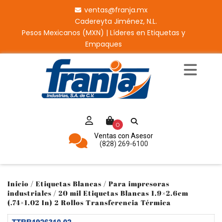
ventas@franja.mx
Cadereyta Jiménez, N.L.
Pesos Mexicanos (MXN) | Líderes en Etiquetas y
Empaques
0
Ventas con Asesor
(828) 269-6100
Inicio
/
Etiquetas Blancas
/
Para impresoras
industriales
/ 20 mil Etiquetas Blancas 1.9×2.6cm
(.74×1.02 In) 2 Rollos Transferencia Térmica