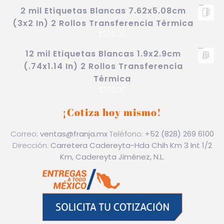
2 mil Etiquetas Blancas 7.62x5.08cm
(3x2 In) 2 Rollos Transferencia Térmica
$
305.00
12 mil Etiquetas Blancas 1.9x2.9cm
(.74x1.14 In) 2 Rollos Transferencia
Térmica
$
300.00
¡Cotiza hoy mismo!
Correo:
ventas@franja.mx
Teléfono:
+52 (828) 269 6100
Dirección:
Carretera Cadereyta-Hda Chih Km 3 Int 1/2
Km, Cadereyta Jiménez, N.L.