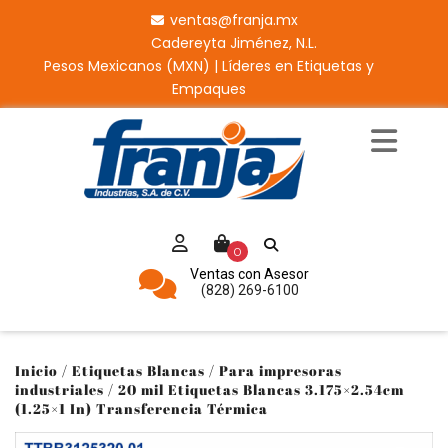
ventas@franja.mx
Cadereyta Jiménez, N.L.
Pesos Mexicanos (MXN) | Líderes en Etiquetas y
Empaques
0
Ventas con Asesor
(828) 269-6100
Inicio
/
Etiquetas Blancas
/
Para impresoras
industriales
/ 20 mil Etiquetas Blancas 3.175×2.54cm
(1.25×1 In) Transferencia Térmica