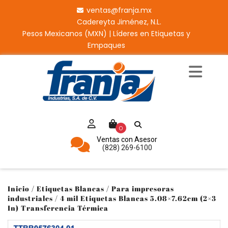
ventas@franja.mx
Cadereyta Jiménez, N.L.
Pesos Mexicanos (MXN) | Líderes en Etiquetas y
Empaques
0
Ventas con Asesor
(828) 269-6100
Inicio
/
Etiquetas Blancas
/
Para impresoras
industriales
/ 4 mil Etiquetas Blancas 5.08×7.62cm (2×3
In) Transferencia Térmica