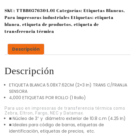
SKU:
TTBB0576304.01
Categorías:
Etiquetas Blancas
,
Para impresoras industriales
Etiquetas:
etiqueta
blanca
,
etiqueta de productos
,
etiqueta de
transferencia térmica
Descripción
Descripción
ETIQUETA BLANCA 5.08X7.62CM (2×3 In) TRANS C/FRANJA
SENSORA
4,000 ETIQUETAS POR ROLLO (1 Rollo)
Para uso en impresoras de transferencia térmica como
Zebra, Eltron, Fargo, NEC y Datamax.
■ Núcleo de 3″ y diámetro exterior de 10.8 c.m (4.25 In)
■ Ideales para código de barras, etiquetas de
identificación, etiquetas de precios, etc.